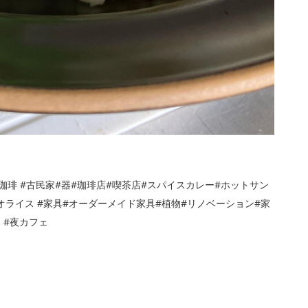
珈琲 #古民家#器#珈琲店#喫茶店#スパイスカレー#ホットサン
ライス #家具#オーダーメイド家具#植物#リノベーション#家
ー #夜カフェ