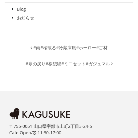
Blog
お知らせ
投稿ナビゲーション
#雨#桜散る#冷蔵庫風#ホーロー#古材
#寒の戻り#桜絨毯#ミニセット#ガジュマル
〒755-0051 山口県宇部市上町2丁目3-24-5
Cafe Open/
11:30-17:00