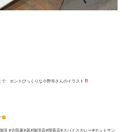
まで ホントびっくりな小野寺さんのイラスト
す
珈琲 #古民家#器#珈琲店#喫茶店#スパイスカレー#ホットサン