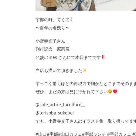
宇部の町、てくてく
〜百年の名残り〜
小野寺光子さん
刊行記念 原画展
@gly.cines さんにて本日までです
当店も描いて頂きました
すっごく驚くほどの再現力で細かなとこまでそのま
ぜひ、まだの方は見に行かれて下さい
@cafe_arbre_furniture__
@torisoba_sukebei
でも、小野寺光子さんのイラスト集 取り扱ってま
#山口#宇部#山口カフェ#宇部ランチ #宇部カフェ #