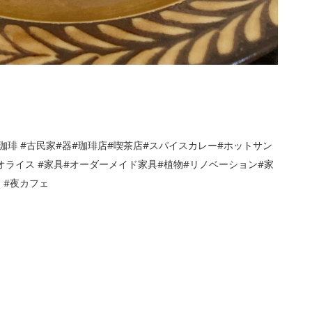
珈琲 #古民家#器#珈琲店#喫茶店#スパイスカレー#ホットサン
ライス #家具#オーダーメイド家具#植物#リノベーション#家
ー #夜カフェ