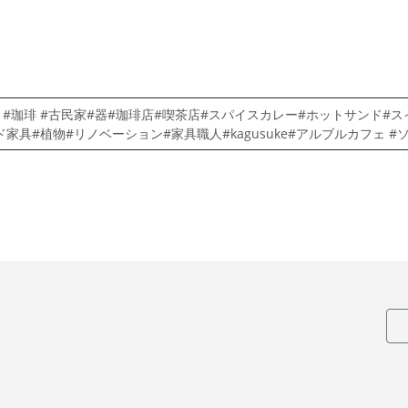
 #珈琲 #古民家#器#珈琲店#喫茶店#スパイスカレー#ホットサンド
ド家具#植物#リノベーション#家具職人#kagusuke#アルブルカフェ 