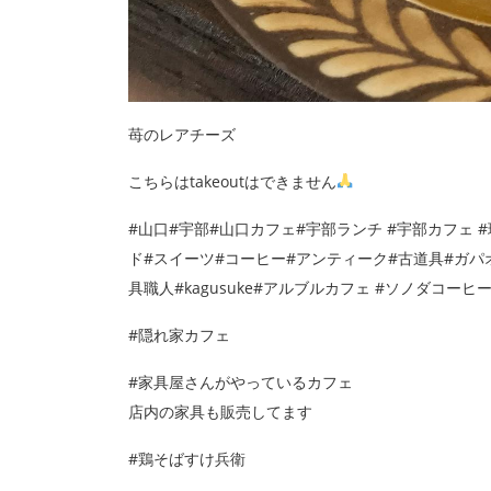
苺のレアチーズ
こちらはtakeoutはできません
#山口#宇部#山口カフェ#宇部ランチ #宇部カフェ #
ド#スイーツ#コーヒー#アンティーク#古道具#ガパオ
具職人#kagusuke#アルブルカフェ #ソノダコーヒ
#隠れ家カフェ
#家具屋さんがやっているカフェ
店内の家具も販売してます
#鶏そばすけ兵衛